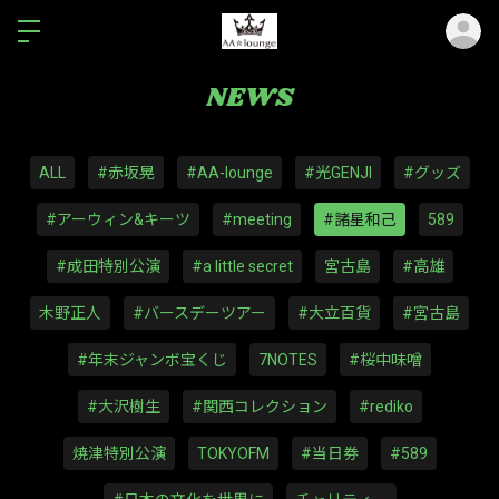
ロ
NEWS
ALL
#赤坂晃
#AA-lounge
#光GENJI
#グッズ
#アーウィン&キーツ
#meeting
#諸星和己
589
#成田特別公演
#a little secret
宮古島
#高雄
木野正人
#バースデーツアー
#大立百貨
#宮古島
#年末ジャンボ宝くじ
7NOTES
#桜中味噌
#大沢樹生
#関西コレクション
#rediko
焼津特別公演
TOKYOFM
#当日券
#589