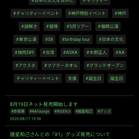
#日本の文化を世界に
チャリティー
#チャリティーイベント
#神戸特別イベント
#神戸
#謎解き
#冒険
#5月ツアー
#福岡公演
#東京公演
#58
#birthday tour
#日本の文化
#焼肉589
#台湾
#ASKA
#木野正人
#AA
#アクスタ
#マフラータオル
#グランドオープン
チャリティーイベント
支援
#誕生日
誕生日
8月19日ネット発売開始します
#赤坂晃
#AA-lounge
#光GENJI
#諸星和己
#グッズ
2025/08/17 19:30
諸星和己さんとの「X1」グッズ発売について