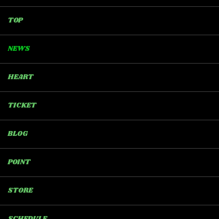
TOP
NEWS
HEART
TICKET
BLOG
POINT
STORE