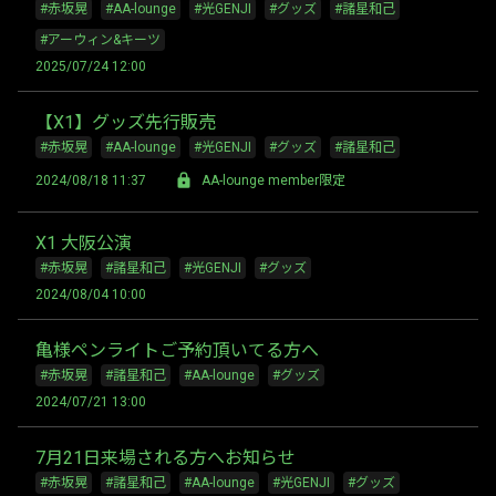
#赤坂晃
#AA-lounge
#光GENJI
#グッズ
#諸星和己
#アーウィン&キーツ
2025/07/24 12:00
【X1】グッズ先行販売
#赤坂晃
#AA-lounge
#光GENJI
#グッズ
#諸星和己
2024/08/18 11:37
AA-lounge member限定
X1 大阪公演
#赤坂晃
#諸星和己
#光GENJI
#グッズ
2024/08/04 10:00
亀様ペンライトご予約頂いてる方へ
#赤坂晃
#諸星和己
#AA-lounge
#グッズ
2024/07/21 13:00
7月21日来場される方へお知らせ
#赤坂晃
#諸星和己
#AA-lounge
#光GENJI
#グッズ