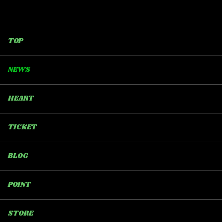
TOP
NEWS
HEART
TICKET
BLOG
POINT
STORE