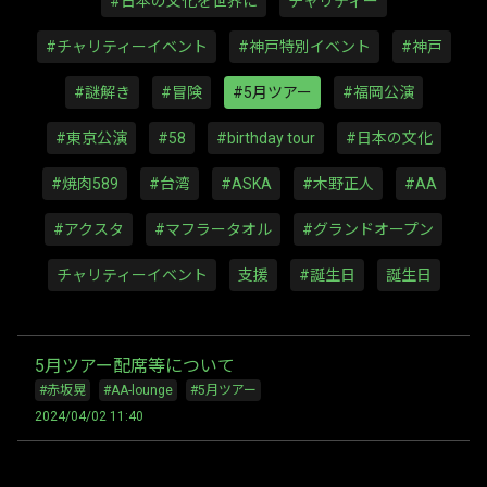
#日本の文化を世界に
チャリティー
#チャリティーイベント
#神戸特別イベント
#神戸
#謎解き
#冒険
#5月ツアー
#福岡公演
#東京公演
#58
#birthday tour
#日本の文化
#焼肉589
#台湾
#ASKA
#木野正人
#AA
#アクスタ
#マフラータオル
#グランドオープン
チャリティーイベント
支援
#誕生日
誕生日
5月ツアー配席等について
#赤坂晃
#AA-lounge
#5月ツアー
2024/04/02 11:40