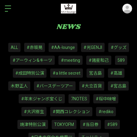
ロ
NEWS
ALL
#赤坂晃
#AA-lounge
#光GENJI
#グッズ
#アーウィン&キーツ
#meeting
#諸星和己
589
#成田特別公演
#a little secret
宮古島
#高雄
木野正人
#バースデーツアー
#大立百貨
#宮古島
#年末ジャンボ宝くじ
7NOTES
#桜中味噌
#大沢樹生
#関西コレクション
#rediko
焼津特別公演
TOKYOFM
#当日券
#589