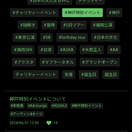
#日本の文化を世界に
チャリティー
#チャリティーイベント
#神戸特別イベント
#神戸
#謎解き
#冒険
#5月ツアー
#福岡公演
#東京公演
#58
#birthday tour
#日本の文化
#焼肉589
#台湾
#ASKA
#木野正人
#AA
#アクスタ
#マフラータオル
#グランドオープン
チャリティーイベント
支援
#誕生日
誕生日
神戸特別イベントについて
#赤坂晃
#AA-lounge
#光GENJI
#神戸特別イベント
#アーウィン&キーツ
2024/06/21 12:00
10