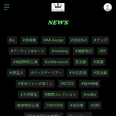
ロ
NEWS
ALL
#赤坂晃
#AA-lounge
#光GENJI
#グッズ
#アーウィン&キーツ
#meeting
#諸星和己
589
#成田特別公演
#a little secret
宮古島
#高雄
木野正人
#バースデーツアー
#大立百貨
#宮古島
#年末ジャンボ宝くじ
7NOTES
#桜中味噌
#大沢樹生
#関西コレクション
#rediko
焼津特別公演
TOKYOFM
#当日券
#589