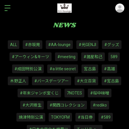
ロ
NEWS
ALL
#赤坂晃
#AA-lounge
#光GENJI
#グッズ
#アーウィン&キーツ
#meeting
#諸星和己
589
#成田特別公演
#a little secret
宮古島
#高雄
木野正人
#バースデーツアー
#大立百貨
#宮古島
#年末ジャンボ宝くじ
7NOTES
#桜中味噌
#大沢樹生
#関西コレクション
#rediko
焼津特別公演
TOKYOFM
#当日券
#589