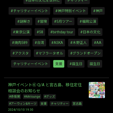
#日本の文化を世界に
チャリティー
#チャリティーイベント
#神戸特別イベント
#神戸
#謎解き
#冒険
#5月ツアー
#福岡公演
#東京公演
#58
#birthday tour
#日本の文化
#焼肉589
#台湾
#ASKA
#木野正人
#AA
#アクスタ
#マフラータオル
#グランドオープン
チャリティーイベント
支援
#誕生日
誕生日
神戸イベント⑥ Q/A と宮古島、移住定住
相談会のお知らせ
#赤坂晃
#AA-lounge
#グッズ
#アーウィン&キーツ
支援
チャリティー
宮古島
2024/10/10 19:30