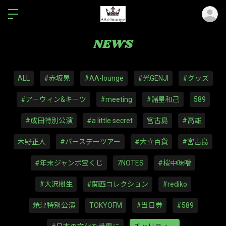
ロ
NEWS
ALL
#赤坂晃
#AA-lounge
#光GENJI
#グッズ
#アーウィン&キーツ
#meeting
#諸星和己
589
#成田特別公演
#a little secret
宮古島
#高雄
木野正人
#バースデーツアー
#大立百貨
#宮古島
#年末ジャンボ宝くじ
7NOTES
#桜中味噌
#大沢樹生
#関西コレクション
#rediko
焼津特別公演
TOKYOFM
#当日券
#589