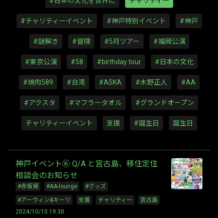
#日本の文化を世界に
チャリティー
#チャリティーイベント
#神戸特別イベント
#神戸
#謎解き
#冒険
#5月ツアー
#福岡公演
#東京公演
#58
#birthday tour
#日本の文化
#焼肉589
#台湾
#ASKA
#木野正人
#AA
#アクスタ
#マフラータオル
#グランドオープン
チャリティーイベント
支援
#誕生日
誕生日
神戸イベント⑥ Q/A と宮古島、移住定住
相談会のお知らせ
#赤坂晃
#AA-lounge
#グッズ
#アーウィン&キーツ
支援
チャリティー
宮古島
2024/10/10 19:30