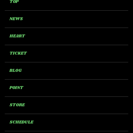
TOP
NEWS
HEART
TICKET
BLOG
POINT
STORE
SCHEDULE