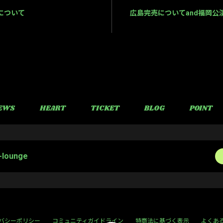
について
広島完売についてand福岡公
EWS
HEART
TICKET
BLOG
POINT
-lounge
バシーポリシー
コミュニティガイドライン
特商法に基づく表示
よくあ